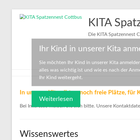
Zum
Inhalt
KITA Spat
springen
Die KITA Spatzennest Co
Ihr Kind in unserer Kita an
Sie möchten Ihr Kind in unserer Kita anmelden
alles was wichtig ist und wie es nach der Anm
Ihr Kind weitergeht.
In unserer Kita gibt es noch freie Plätze, für 
Weiterlesen
Bei Interesse melden Sie sich bitte. Unsere Kontaktdat
Wissenswertes