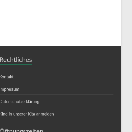
...
Wir haben i
vielen schö
Rechtliches
Kontakt
Impressum
Datenschutzerklärung
Kind in unserer Kita anmelden
Öffnungszeiten