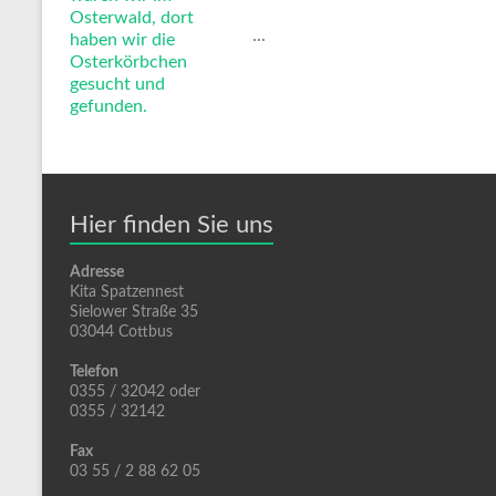
...
Hier finden Sie uns
Adresse
Kita Spatzennest
Sielower Straße 35
03044 Cottbus
Telefon
0355 / 32042 oder
0355 / 32142
Fax
03 55 / 2 88 62 05