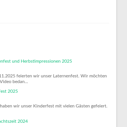
st und Herbstimpressionen 2025
25 feierten wir unser Laternenfest. Wir möchten
o bedan...
 2025
wir unser Kinderfest mit vielen Gästen gefeiert.
Am 16.10.20
Norman Gäbl
zeit 2024