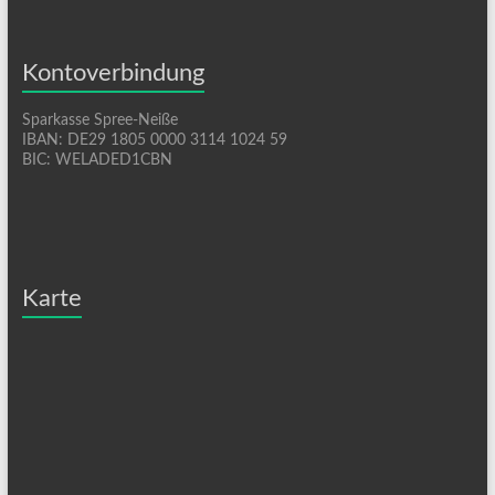
Kontoverbindung
Sparkasse Spree-Neiße
IBAN: DE29 1805 0000 3114 1024 59
BIC: WELADED1CBN
Karte