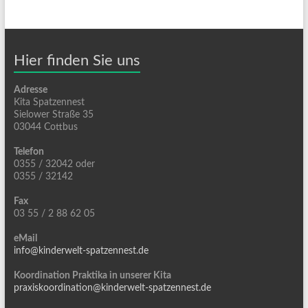
Hier finden Sie uns
Adresse
Kita Spatzennest
Sielower Straße 35
03044 Cottbus
Telefon
0355 / 32042 oder
0355 / 32142
Fax
03 55 / 2 88 62 05
eMail
info@kinderwelt-spatzennest.de
Koordination Praktika in unserer Kita
praxiskoordination@kinderwelt-spatzennest.de