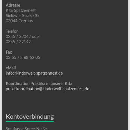
Adresse
Kita Spatzennest
Sielower Straße 35
03044 Cottbus
Telefon
0355 / 32042 oder
0355 / 32142
Fax
03 55 / 2 88 62 05
eMail
info@kinderwelt-spatzennest.de
Koordination Praktika in unserer Kita
praxiskoordination@kinderwelt-spatzennest.de
Kontoverbindung
Sparkasse Spree-Neiße